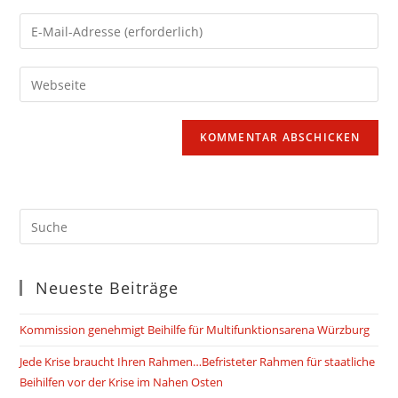
Namen
Gib
oder
deine
Benutzernamen
E-
Gib
zum
Mail-
deine
Kommentieren
Adresse
Website-
ein
zum
URL
Kommentieren
ein
ein
(optional)
Neueste Beiträge
Kommission genehmigt Beihilfe für Multifunktionsarena Würzburg
Jede Krise braucht Ihren Rahmen…Befristeter Rahmen für staatliche
Beihilfen vor der Krise im Nahen Osten