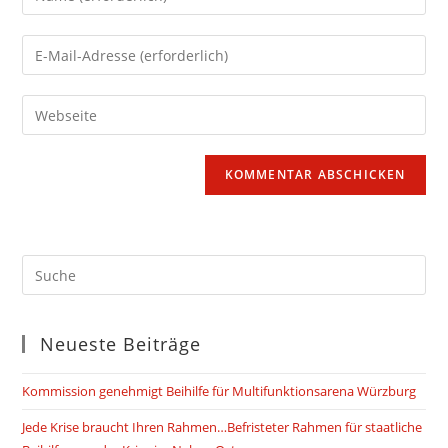
deinen
Namen
Gib
oder
deine
Benutzernamen
E-
Gib
zum
Mail-
deine
Kommentieren
Adresse
Website-
ein
zum
URL
Kommentieren
ein
ein
(optional)
Neueste Beiträge
Kommission genehmigt Beihilfe für Multifunktionsarena Würzburg
Jede Krise braucht Ihren Rahmen…Befristeter Rahmen für staatliche