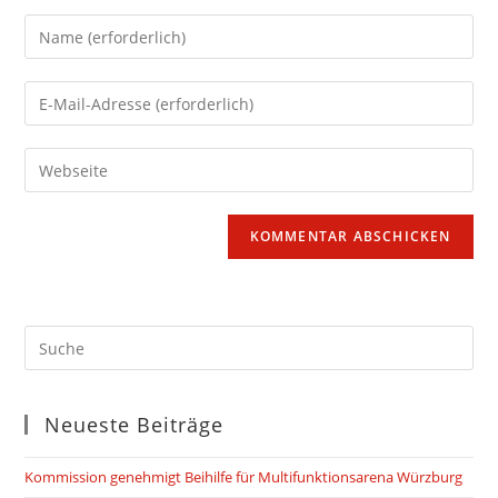
Gib
deinen
Namen
Gib
oder
deine
Benutzernamen
E-
Gib
zum
Mail-
deine
Kommentieren
Adresse
Website-
ein
zum
URL
Kommentieren
ein
ein
(optional)
Neueste Beiträge
Kommission genehmigt Beihilfe für Multifunktionsarena Würzburg