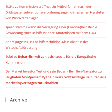
Estika
zu
Kommission eröffnet ein Prüfverfahren nach der
Drittstaatensubventionsverordnung gegen chinesischen Hersteller
von Windkraftanlagen
speed stars
zu
Wenn die Versagung einer (Corona-)Beihilfe die
Gewährung einer Beihilfe ist oder: Knotenlösen mit dem EuGH
Andre Jörgel
zu
Das beihilferechtliche „Klein-Klein“ in der
Wirtschaftsförderung
Šukri
zu
Beharrlichkeit zahlt sich aus … für die Europäische
Kommission
Der Market Investor Test und sein Bedarf - Beihilfen-Navigator
zu
Flughafen Montpellier: Ryanair muss rechtswidrige Beihilfen aus
Marketingverträgen zurückzahlen
Archive