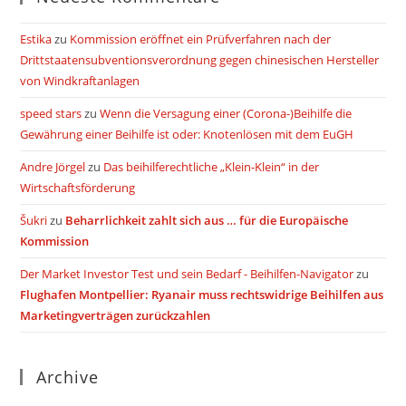
Estika
zu
Kommission eröffnet ein Prüfverfahren nach der
Drittstaatensubventionsverordnung gegen chinesischen Hersteller
von Windkraftanlagen
speed stars
zu
Wenn die Versagung einer (Corona-)Beihilfe die
Gewährung einer Beihilfe ist oder: Knotenlösen mit dem EuGH
Andre Jörgel
zu
Das beihilferechtliche „Klein-Klein“ in der
Wirtschaftsförderung
Šukri
zu
Beharrlichkeit zahlt sich aus … für die Europäische
Kommission
Der Market Investor Test und sein Bedarf - Beihilfen-Navigator
zu
Flughafen Montpellier: Ryanair muss rechtswidrige Beihilfen aus
Marketingverträgen zurückzahlen
Archive