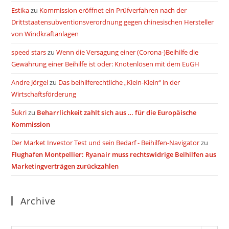
Estika
zu
Kommission eröffnet ein Prüfverfahren nach der
Drittstaatensubventionsverordnung gegen chinesischen Hersteller
von Windkraftanlagen
speed stars
zu
Wenn die Versagung einer (Corona-)Beihilfe die
Gewährung einer Beihilfe ist oder: Knotenlösen mit dem EuGH
Andre Jörgel
zu
Das beihilferechtliche „Klein-Klein“ in der
Wirtschaftsförderung
Šukri
zu
Beharrlichkeit zahlt sich aus … für die Europäische
Kommission
Der Market Investor Test und sein Bedarf - Beihilfen-Navigator
zu
Flughafen Montpellier: Ryanair muss rechtswidrige Beihilfen aus
Marketingverträgen zurückzahlen
Archive