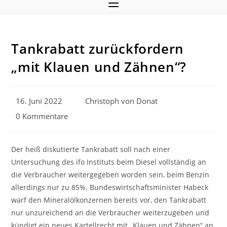
Tankrabatt zurückfordern
„mit Klauen und Zähnen“?
Beitrag
Beitrags-
16. Juni 2022
Christoph von Donat
veröffentlicht:
Autor:
Beitrags-
0 Kommentare
Kommentare:
Der heiß diskutierte Tankrabatt soll nach einer
Untersuchung des ifo Instituts beim Diesel vollständig an
die Verbraucher weitergegeben worden sein, beim Benzin
allerdings nur zu 85%. Bundeswirtschaftsminister Habeck
warf den Mineralölkonzernen bereits vor, den Tankrabatt
nur unzureichend an die Verbraucher weiterzugeben und
kündigt ein neues Kartellrecht mit „Klauen und Zähnen“ an.