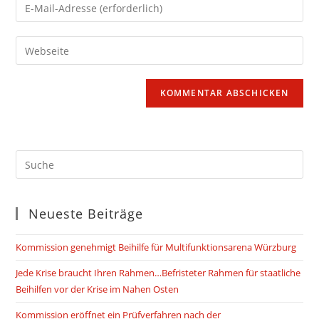
Gib
oder
deine
Benutzernamen
E-
Gib
zum
Mail-
deine
Kommentieren
Adresse
Website-
ein
zum
URL
Kommentieren
ein
ein
(optional)
Neueste Beiträge
Kommission genehmigt Beihilfe für Multifunktionsarena Würzburg
Jede Krise braucht Ihren Rahmen…Befristeter Rahmen für staatliche
Beihilfen vor der Krise im Nahen Osten
Kommission eröffnet ein Prüfverfahren nach der