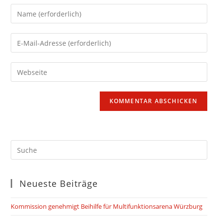
Gib
deinen
Namen
Gib
oder
deine
Benutzernamen
E-
Gib
zum
Mail-
deine
Kommentieren
Adresse
Website-
ein
zum
URL
Kommentieren
ein
ein
(optional)
Neueste Beiträge
Kommission genehmigt Beihilfe für Multifunktionsarena Würzburg