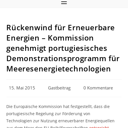
Rückenwind für Erneuerbare
Energien – Kommission
genehmigt portugiesisches
Demonstrationsprogramm für
Meeresenergietechnologien
Beitrag
Beitrags-
Beitrags-
15. Mai 2015
Gastbeitrag
0 Kommentare
veröffentlicht:
Autor:
Kommentare:
Die Europäische Kommission hat festgestellt, dass die
portugiesische Regelung zur Förderung von
Technologien zur Nutzung erneuerbarer Energiequellen
aus dem Meer den EU-Beihilfevorschriften
entspricht
.