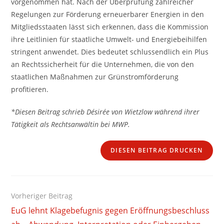
vorgenommen hat. Nach der Überprüfung zahlreicher
Regelungen zur Förderung erneuerbarer Energien in den
Mitgliedsstaaten lässt sich erkennen, dass die Kommission
ihre Leitlinien für staatliche Umwelt- und Energiebeihilfen
stringent anwendet. Dies bedeutet schlussendlich ein Plus
an Rechtssicherheit für die Unternehmen, die von den
staatlichen Maßnahmen zur Grünstromförderung
profitieren.
*Diesen Beitrag schrieb Désirée von Wietzlow während ihrer
Tätigkeit als Rechtsanwältin bei MWP.
DIESEN BEITRAG DRUCKEN
Weitere
Vorheriger Beitrag
Artikel
EuG lehnt Klagebefugnis gegen Eröffnungsbeschluss
ansehen