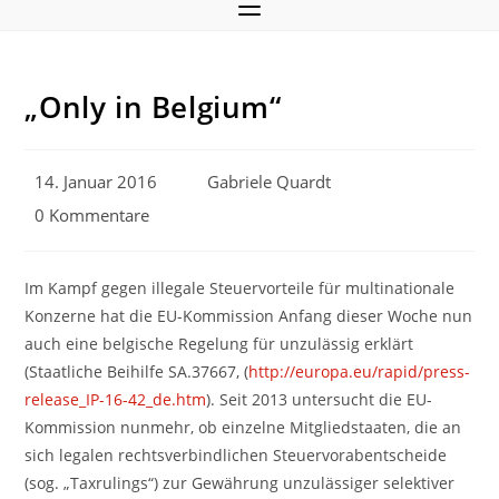
„Only in Belgium“
Beitrag
Beitrags-
14. Januar 2016
Gabriele Quardt
veröffentlicht:
Autor:
Beitrags-
0 Kommentare
Kommentare:
Im Kampf gegen illegale Steuervorteile für multinationale
Konzerne hat die EU-Kommission Anfang dieser Woche nun
auch eine belgische Regelung für unzulässig erklärt
(Staatliche Beihilfe SA.37667, (
http://europa.eu/rapid/press-
release_IP-16-42_de.htm
). Seit 2013 untersucht die EU-
Kommission nunmehr, ob einzelne Mitgliedstaaten, die an
sich legalen rechtsverbindlichen Steuervorabentscheide
(sog. „Taxrulings“) zur Gewährung unzulässiger selektiver