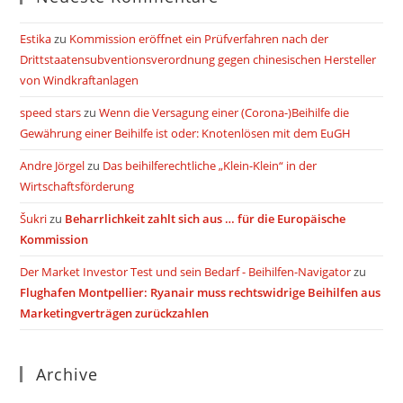
Estika
zu
Kommission eröffnet ein Prüfverfahren nach der
Drittstaatensubventionsverordnung gegen chinesischen Hersteller
von Windkraftanlagen
speed stars
zu
Wenn die Versagung einer (Corona-)Beihilfe die
Gewährung einer Beihilfe ist oder: Knotenlösen mit dem EuGH
Andre Jörgel
zu
Das beihilferechtliche „Klein-Klein“ in der
Wirtschaftsförderung
Šukri
zu
Beharrlichkeit zahlt sich aus … für die Europäische
Kommission
Der Market Investor Test und sein Bedarf - Beihilfen-Navigator
zu
Flughafen Montpellier: Ryanair muss rechtswidrige Beihilfen aus
Marketingverträgen zurückzahlen
Archive