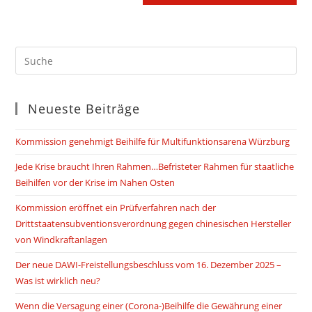
Kommentieren
ein
ein
(optional)
Neueste Beiträge
Kommission genehmigt Beihilfe für Multifunktionsarena Würzburg
Jede Krise braucht Ihren Rahmen…Befristeter Rahmen für staatliche
Beihilfen vor der Krise im Nahen Osten
Kommission eröffnet ein Prüfverfahren nach der
Drittstaatensubventionsverordnung gegen chinesischen Hersteller
von Windkraftanlagen
Der neue DAWI-Freistellungsbeschluss vom 16. Dezember 2025 –
Was ist wirklich neu?
Wenn die Versagung einer (Corona-)Beihilfe die Gewährung einer