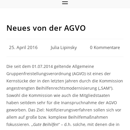
Neues von der AGVO
Beitrag
Beitrags-
Beitrags-
25. April 2016
Julia Lipinsky
0 Kommentare
veröffentlicht:
Autor:
Kommentare:
Die seit dem 01.07.2014 geltende Allgemeine
Gruppenfreistellungsverordnung (AGVO) ist eines der
Kernstücke der in den letzten Jahren durch die Kommission
angestrengten Beihilfenrechtsmodernisierung („SAM“).
Sowohl die Kommission wie auch die Mitgliedstaaten
haben seitdem sehr für die Inanspruchnahme der AGVO
geworben. Das Ziel: Notifizierungsverfahren sollen sich vor
allem auf große bzw. komplexe Beihilfemaßnahmen
fokussieren. „
Gute Beihilfen
“ – d.h. solche, mit denen die in