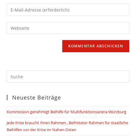
Namen
Gib
oder
deine
Benutzernamen
E-
Gib
zum
Mail-
deine
Kommentieren
Adresse
Website-
ein
zum
URL
Kommentieren
ein
ein
(optional)
Neueste Beiträge
Kommission genehmigt Beihilfe für Multifunktionsarena Würzburg
Jede Krise braucht Ihren Rahmen…Befristeter Rahmen für staatliche
Beihilfen vor der Krise im Nahen Osten