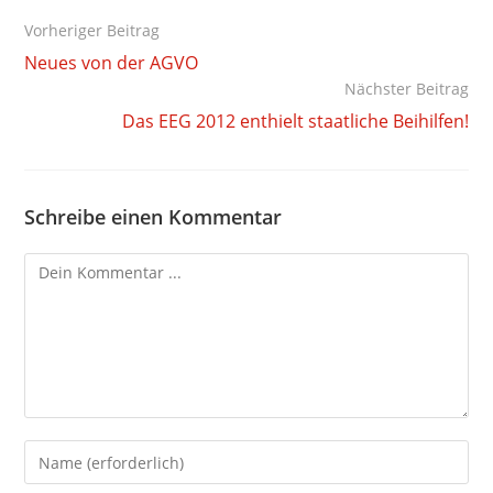
Weitere
Vorheriger Beitrag
Artikel
Neues von der AGVO
ansehen
Nächster Beitrag
Das EEG 2012 enthielt staatliche Beihilfen!
Schreibe einen Kommentar
Kommentieren
Gib
deinen