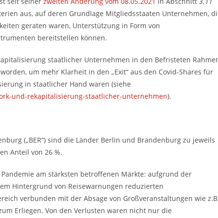
t seit seiner
zweiten Änderung vom 08.05.2021
in Abschnitt
3.11
iterien aus, auf deren Grundlage Mitgliedsstaaten Unternehmen, d
keiten geraten waren, Unterstützung in Form von
strumenten bereitstellen können.
apitalisierung staatlicher Unternehmen in den Befristeten Rahme
orden, um mehr Klarheit in den „Exit“ aus den Covid-Shares für
sierung in staatlicher Hand waren (siehe
ork-und-rekapitalisierung-staatlicher-unternehmen
).
enburg („BER“) sind die Länder Berlin und Brandenburg zu jeweils
en Anteil von 26 %.
19 Pandemie am stärksten betroffenen Märkte: aufgrund der
dem Hintergrund von Reisewarnungen reduzierten
reich verbunden mit der Absage von Großveranstaltungen wie z.B
um Erliegen. Von den Verlusten waren nicht nur die