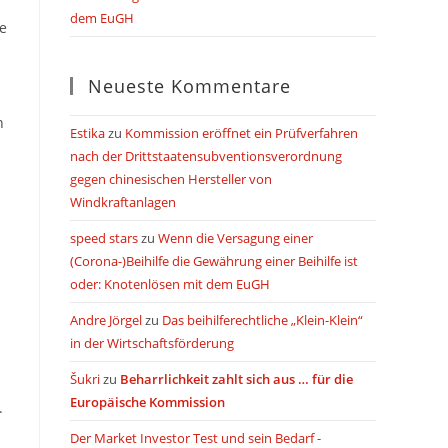
dem EuGH
ie
Neueste Kommentare
n
Estika
zu
Kommission eröffnet ein Prüfverfahren
nach der Drittstaatensubventionsverordnung
gegen chinesischen Hersteller von
Windkraftanlagen
speed stars
zu
Wenn die Versagung einer
(Corona-)Beihilfe die Gewährung einer Beihilfe ist
oder: Knotenlösen mit dem EuGH
Andre Jörgel
zu
Das beihilferechtliche „Klein-Klein“
in der Wirtschaftsförderung
Šukri
zu
Beharrlichkeit zahlt sich aus … für die
Europäische Kommission
.
Der Market Investor Test und sein Bedarf -