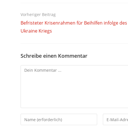
Weitere
Vorheriger Beitrag
Artikel
Befristeter Krisenrahmen für Beihilfen infolge des
ansehen
Ukraine Kriegs
Schreibe einen Kommentar
Kommentieren
Gib
Gib
deinen
deine