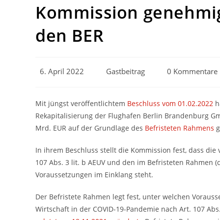
Kommission genehmigt 
den BER
Beitrag
Beitrags-
Beitrags-
6. April 2022
Gastbeitrag
0 Kommentare
veröffentlicht:
Autor:
Kommentare:
Mit jüngst veröffentlichtem
Beschluss vom 01.02.2022
h
Rekapitalisierung der Flughafen Berlin Brandenburg Gm
Mrd. EUR auf der Grundlage des
Befristeten Rahmens
g
In ihrem Beschluss stellt die Kommission fest, dass di
107 Abs. 3 lit. b AEUV und den im Befristeten Rahmen (
Voraussetzungen im Einklang steht.
Der Befristete Rahmen legt fest, unter welchen Voraus
Wirtschaft in der COVID-19-Pandemie nach Art. 107 Abs.