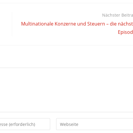
Nächster Beitr
Multinationale Konzerne und Steuern – die nächs
Episo
Gib
deine