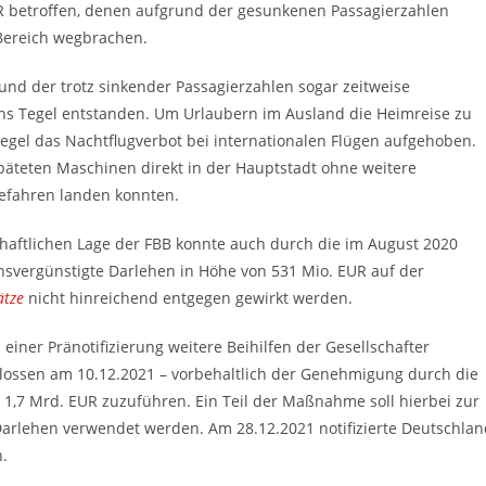
ER betroffen, denen aufgrund der gesunkenen Passagierzahlen
Bereich wegbrachen.
nd der trotz sinkender Passagierzahlen sogar zeitweise
ens Tegel entstanden. Um Urlaubern im Ausland die Heimreise zu
 Tegel das Nachtflugverbot bei internationalen Flügen aufgehoben.
päteten Maschinen direkt in der Hauptstadt ohne weitere
efahren landen konnten.
chaftlichen Lage der FBB konnte auch durch die im August 2020
nsvergünstigte Darlehen in Höhe von 531 Mio. EUR auf der
ätze
nicht hinreichend entgegen gewirkt werden.
ner Pränotifizierung weitere Beihilfen der Gesellschafter
lossen am 10.12.2021 – vorbehaltlich der Genehmigung durch die
u 1,7 Mrd. EUR zuzuführen. Ein Teil der Maßnahme soll hierbei zur
Darlehen verwendet werden. Am 28.12.2021 notifizierte Deutschlan
.