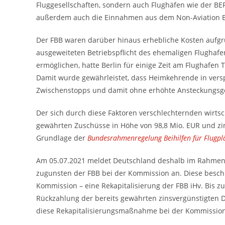
Fluggesellschaften, sondern auch Flughäfen wie der B
außerdem auch die Einnahmen aus dem Non-Aviation 
Der FBB waren darüber hinaus erhebliche Kosten aufgru
ausgeweiteten Betriebspflicht des ehemaligen Flughaf
ermöglichen, hatte Berlin für einige Zeit am Flughafen
Damit wurde gewährleistet, dass Heimkehrende in vers
Zwischenstopps und damit ohne erhöhte Ansteckungsg
Der sich durch diese Faktoren verschlechternden wirts
gewährten Zuschüsse in Höhe von 98,8 Mio. EUR und zi
Grundlage der
Bundesrahmenregelung Beihilfen für Flugpl
Am 05.07.2021 meldet Deutschland deshalb im Rahmen ei
zugunsten der FBB bei der Kommission an. Diese besch
Kommission – eine Rekapitalisierung der FBB iHv. Bis z
Rückzahlung der bereits gewährten zinsvergünstigten 
diese Rekapitalisierungsmaßnahme bei der Kommission