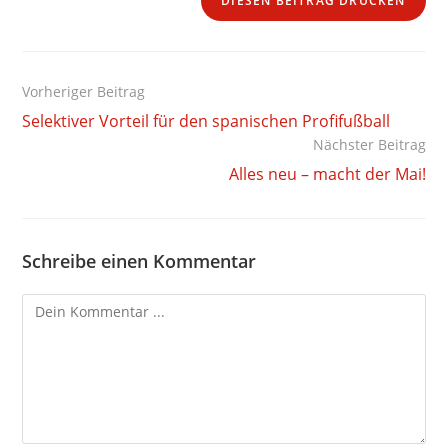
DIESEN BEITRAG DRUCKEN
Weitere
Vorheriger Beitrag
Artikel
Selektiver Vorteil für den spanischen Profifußball
ansehen
Nächster Beitrag
Alles neu – macht der Mai!
Schreibe einen Kommentar
Kommentieren