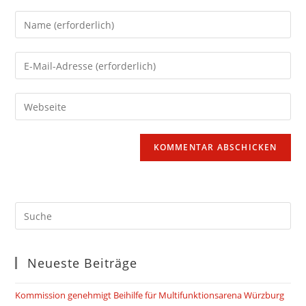
Gib
deinen
Namen
Gib
oder
deine
Benutzernamen
E-
Gib
zum
Mail-
deine
Kommentieren
Adresse
Website-
ein
zum
URL
Kommentieren
ein
ein
(optional)
Neueste Beiträge
Kommission genehmigt Beihilfe für Multifunktionsarena Würzburg