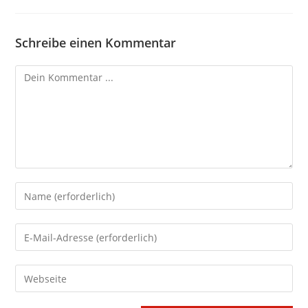
Schreibe einen Kommentar
Kommentieren
Gib
deinen
Namen
Gib
oder
deine
Benutzernamen
E-
Gib
zum
Mail-
deine
Kommentieren
Adresse
Website-