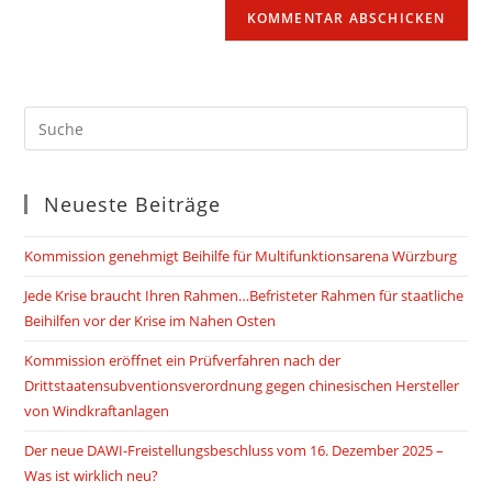
ein
zum
URL
Kommentieren
ein
ein
(optional)
Neueste Beiträge
Kommission genehmigt Beihilfe für Multifunktionsarena Würzburg
Jede Krise braucht Ihren Rahmen…Befristeter Rahmen für staatliche
Beihilfen vor der Krise im Nahen Osten
Kommission eröffnet ein Prüfverfahren nach der
Drittstaatensubventionsverordnung gegen chinesischen Hersteller
von Windkraftanlagen
Der neue DAWI-Freistellungsbeschluss vom 16. Dezember 2025 –
Was ist wirklich neu?