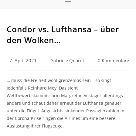
Condor vs. Lufthansa – über
den Wolken…
Beitrag
Beitrags-
Beitrags-
7. April 2021
Gabriele Quardt
0 Kommentare
veröffentlicht:
Autor:
Kommentare:
… muss die Freiheit wohl grenzenlos sein – so singt
jedenfalls Reinhard Mey. Das sieht
Wettbewerbskommissarin Margrethe Vestager allerdings
anders und schaut daher erneut der Lufthansa genauer
unter die Flügel. Angesichts sinkender Passagierzahlen in
der Corona-Krise ringen die Airlines um eine bessere
Auslastung ihrer Flugzeuge.