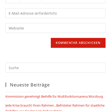
deinen
Namen
Gib
oder
deine
Benutzernamen
E-
Gib
zum
Mail-
deine
Kommentieren
Adresse
Website-
ein
zum
URL
Kommentieren
ein
ein
(optional)
Neueste Beiträge
Kommission genehmigt Beihilfe für Multifunktionsarena Würzburg
Jede Krise braucht Ihren Rahmen…Befristeter Rahmen für staatliche