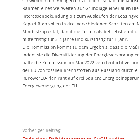
schwimmenden Anlagen einzustellen, sobald die landsei
Rahmen eines weltweiten auf Grundlage einer allen Bi
Interessenbekundung bis zum Auslaufen der Leasingve
Kapazitäten sollen in drei verschiedenen Schritten am
Mindestkapazität, damit die Terminals betriebsbereit u
mittelfristig für 3-4 Jahre und kurzfristig für 1 Jahr.
Die Kommission kommt zu dem Ergebnis, dass die Maßn
indem sie die Diversifizierung der Energieversorgung e
hatte die Kommission im Mai 2022 veröffentlicht verb
der EU von fossilen Brennstoffen aus Russland durch e
REPowerEU-Plan ruht auf drei Säulen: Energieeinsparun
Energieversorgung der EU.
Weitere
Vorheriger Beitrag
Artikel