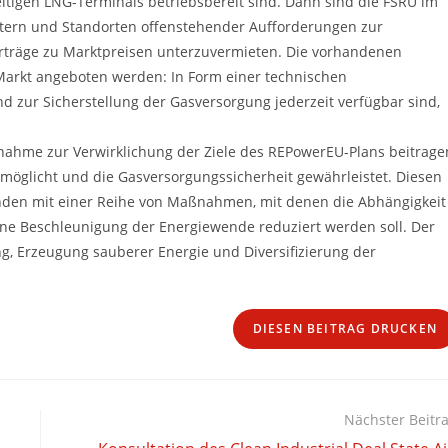
tigen LNG-Terminals betriebsbereit sind. Dann sind die FSRU im
etern und Standorten offenstehender Aufforderungen zur
rträge zu Marktpreisen unterzuvermieten. Die vorhandenen
 Markt angeboten werden: In Form einer technischen
nd zur Sicherstellung der Gasversorgung jederzeit verfügbar sind,
ahme zur Verwirklichung der Ziele des REPowerEU-Plans beitrage
rmöglicht und die Gasversorgungssicherheit gewährleistet. Diesen
unden mit einer Reihe von Maßnahmen, mit denen die Abhängigkeit
ine Beschleunigung der Energiewende reduziert werden soll. Der
g, Erzeugung sauberer Energie und Diversifizierung der
DIESEN BEITRAG DRUCKEN
Nächster Beitr