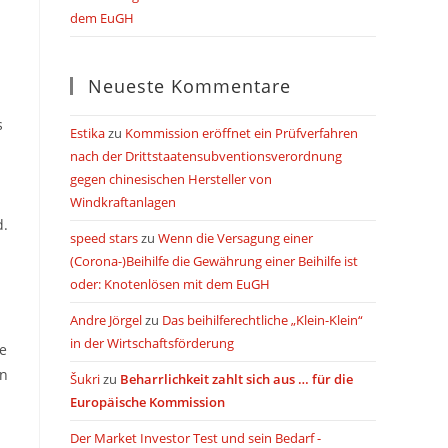
dem EuGH
Neueste Kommentare
s
Estika
zu
Kommission eröffnet ein Prüfverfahren
nach der Drittstaatensubventionsverordnung
gegen chinesischen Hersteller von
Windkraftanlagen
d.
speed stars
zu
Wenn die Versagung einer
(Corona-)Beihilfe die Gewährung einer Beihilfe ist
oder: Knotenlösen mit dem EuGH
Andre Jörgel
zu
Das beihilferechtliche „Klein-Klein“
in der Wirtschaftsförderung
ie
en
Šukri
zu
Beharrlichkeit zahlt sich aus … für die
Europäische Kommission
Der Market Investor Test und sein Bedarf -