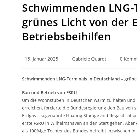
Schwimmenden LNG-Te
grünes Licht von der 
Betriebsbeihilfen
Beitrag
Beitrags-
Beitrags-
15. Januar 2025
Gabriele Quardt
0 Komm
veröffentlicht:
Autor:
Komment
Schwimmenden LNG-Terminals in Deutschland – grünes 
Bau und Betrieb von FSRU
Um die Wohnstuben in Deutschen warm zu halten und ku
erreichen, forcierte die Bundesregierung den Bau von 
Erdgas – sogenannte Floating Storage and Regasificatio
erste FSRU in Wilhelmshaven an den Start gehen. Aber d
als 100%ige Tochter des Bundes betreibt inzwischen in 