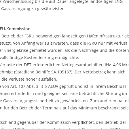
Zwischenlösung bis die auf Dauer angelegte landseitigen LNG-
ge Gasversorgung zu gewährleisten.
e EU-Kommission
Betrieb der FSRU notwendigen landseitigen Hafeninfrastruktur al
stützt. Von Anfang war zu erwarten, dass die FSRU nur mit Verlust
r Energiekrise gemietet wurden, als die Nachfrage und die Kosten
 vollständige Kostendeckung ermöglichte.
erluste der DET erforderlichen Nettogesamtbeihilfen iHv. 4,06 Mr
migt (Staatliche Beihilfe SA.105137). Der Nettobetrag kann sich
die Verluste höher ausfallen.
von Art. 107 Abs. 3 lit b AEUV geprüft und ist in Ihrem Beschluss
n erforderlich und geeignet sei, eine beträchtliche Störung im
die Gasversorgungssicherheit zu gewährleisten. Zum anderen hat d
n für den Betrieb der Terminals auf das Minimum beschränkt sei
schland gegenüber der Kommission verpflichtet, den Betrieb der