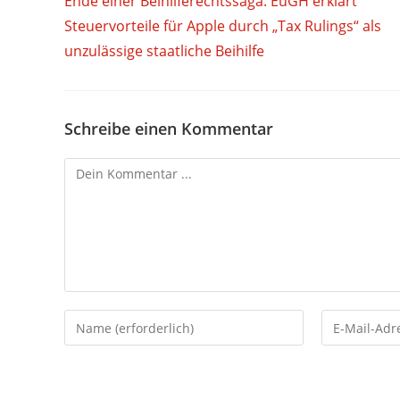
Ende einer Beihilferechtssaga: EuGH erklärt
ansehen
Steuervorteile für Apple durch „Tax Rulings“ als
unzulässige staatliche Beihilfe
Schreibe einen Kommentar
Kommentieren
Gib
Gib
deinen
deine
Namen
E-
oder
Mail-