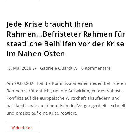
Genehmigt
Beihilfe
Für
Multifunktionsarena
Würzburg
Jede Krise braucht Ihren
Rahmen…Befristeter Rahmen für
staatliche Beihilfen vor der Krise
im Nahen Osten
Beitrag
Beitrags-
Beitrags-
5. Mai 2026
Gabriele Quardt
0 Kommentare
veröffentlicht:
Autor:
Kommentare:
Am 29.04.2026 hat die Kommission einen neuen befristeten
Rahmen veröffentlicht, um die Auswirkungen des Nahost-
Konflikts auf die europäische Wirtschaft abzufedern und
hat damit – wie auch bereits in der Vergangenheit – schnell
und präzise auf eine Krise reagiert.
Jede
Weiterlesen
Krise