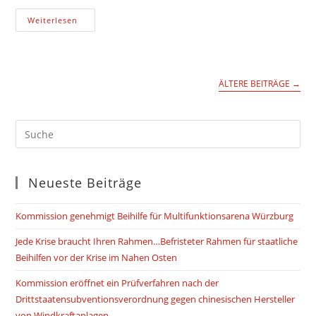
Wenn
Weiterlesen
Die
Versagung
Einer
(Corona-)Beihilfe
Die
Gewährung
ÄLTERE BEITRÄGE
→
Einer
Beihilfe
Ist
Oder:
Knotenlösen
Mit
Dem
EuGH
Neueste Beiträge
Kommission genehmigt Beihilfe für Multifunktionsarena Würzburg
Jede Krise braucht Ihren Rahmen…Befristeter Rahmen für staatliche
Beihilfen vor der Krise im Nahen Osten
Kommission eröffnet ein Prüfverfahren nach der
Drittstaatensubventionsverordnung gegen chinesischen Hersteller
von Windkraftanlagen