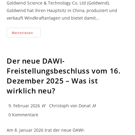
Goldwind Science & Technology Co. Ltd (Goldwind).
Goldwind hat ihren Hauptsitz in China, produziert und
verkauft Windkraftanlagen und bietet damit…
Kommission
Weiterlesen
Eröffnet
Ein
Prüfverfahren
Nach
Der
Drittstaatensubventionsverordnung
Der neue DAWI-
Gegen
Chinesischen
Freistellungsbeschluss vom 16.
Hersteller
Von
Dezember 2025 – Was ist
Windkraftanlagen
wirklich neu?
Beitrag
Beitrags-
9. Februar 2026
Christoph von Donat
veröffentlicht:
Autor:
Beitrags-
0 Kommentare
Kommentare:
Am 8. Januar 2026 trat der neue DAWI-