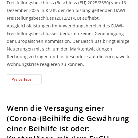
Freistellungsbeschluss (Beschluss (EU) 2025/2630) vom 16.
Dezember 2025 in Kraft, der den bislang geltenden DAWI-
Freistellungsbeschluss (2012/21/EU) aufhebt.
Ausgleichsleistungen im Anwendungsbereich des DAWI-
Freistellungsbeschlusses bedürfen keiner Genehmigung
der Europäischen Kommission. Der Beschluss bringt einige
Neuerungen mit sich, um den Marktentwicklungen
Rechnung zu tragen und insbesondere auf die europaweite
Wohnungskrise reagieren zu können.
Der
Weiterlesen
Neue
DAWI-
Freistellungsbeschluss
Vom
16.
Dezember
Wenn die Versagung einer
2025
–
(Corona-)Beihilfe die Gewährung
Was
Ist
einer Beihilfe ist oder:
Wirklich
Neu?