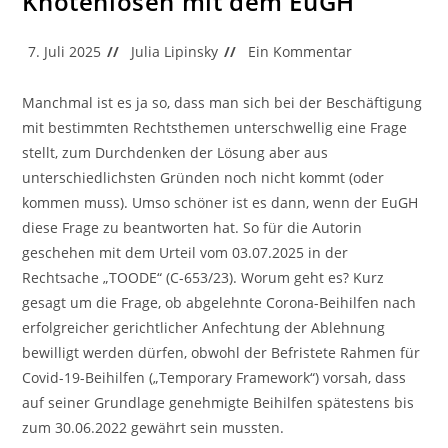
Knotenlösen mit dem EuGH
Beitrag
Beitrags-
Beitrags-
7. Juli 2025
Julia Lipinsky
Ein Kommentar
veröffentlicht:
Autor:
Kommentare:
Manchmal ist es ja so, dass man sich bei der Beschäftigung
mit bestimmten Rechtsthemen unterschwellig eine Frage
stellt, zum Durchdenken der Lösung aber aus
unterschiedlichsten Gründen noch nicht kommt (oder
kommen muss). Umso schöner ist es dann, wenn der EuGH
diese Frage zu beantworten hat. So für die Autorin
geschehen mit dem Urteil vom 03.07.2025 in der
Rechtsache „TOODE“ (C-653/23). Worum geht es? Kurz
gesagt um die Frage, ob abgelehnte Corona-Beihilfen nach
erfolgreicher gerichtlicher Anfechtung der Ablehnung
bewilligt werden dürfen, obwohl der Befristete Rahmen für
Covid-19-Beihilfen („Temporary Framework“) vorsah, dass
auf seiner Grundlage genehmigte Beihilfen spätestens bis
zum 30.06.2022 gewährt sein mussten.