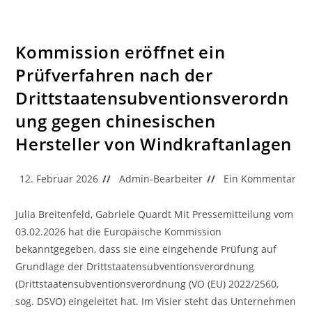
Braucht
Ihren
Rahmen…
Befristeter
Rahmen
Kommission eröffnet ein
Für
Staatliche
Prüfverfahren nach der
Beihilfen
Vor
Drittstaatensubventionsverordn
Der
Krise
Im
ung gegen chinesischen
Nahen
Osten
Hersteller von Windkraftanlagen
Beitrag
Beitrags-
Beitrags-
12. Februar 2026
Admin-Bearbeiter
Ein Kommentar
veröffentlicht:
Autor:
Kommentare:
Julia Breitenfeld, Gabriele Quardt Mit Pressemitteilung vom
03.02.2026 hat die Europäische Kommission
bekanntgegeben, dass sie eine eingehende Prüfung auf
Grundlage der Drittstaatensubventionsverordnung
(Drittstaatensubventionsverordnung (VO (EU) 2022/2560,
sog. DSVO) eingeleitet hat. Im Visier steht das Unternehmen