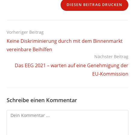
DIESEN BEITRAG DRUCKEN
Weitere
Vorheriger Beitrag
Artikel
Keine Diskriminierung durch mit dem Binnenmarkt
ansehen
vereinbare Beihilfen
Nächster Beitrag
Das EEG 2021 – warten auf eine Genehmigung der
EU-Kommission
Schreibe einen Kommentar
Kommentieren