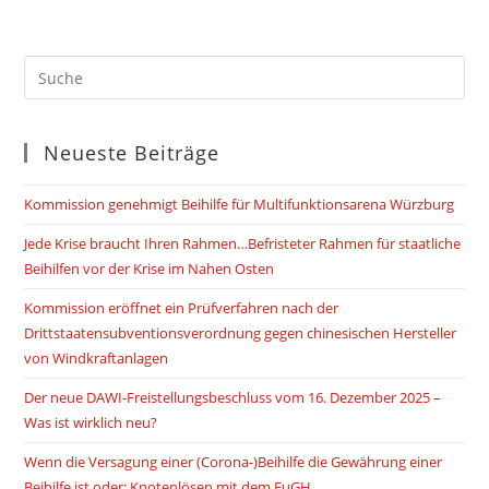
ein
ein
(optional)
Neueste Beiträge
Kommission genehmigt Beihilfe für Multifunktionsarena Würzburg
Jede Krise braucht Ihren Rahmen…Befristeter Rahmen für staatliche
Beihilfen vor der Krise im Nahen Osten
Kommission eröffnet ein Prüfverfahren nach der
Drittstaatensubventionsverordnung gegen chinesischen Hersteller
von Windkraftanlagen
Der neue DAWI-Freistellungsbeschluss vom 16. Dezember 2025 –
Was ist wirklich neu?
Wenn die Versagung einer (Corona-)Beihilfe die Gewährung einer
Beihilfe ist oder: Knotenlösen mit dem EuGH