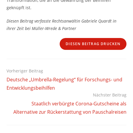
Transformation, die an die Gewährung der Beihilfen
geknüpft ist.
Diesen Beitrag verfasste Rechtsanwältin Gabriele Quardt in
ihrer Zeit bei Müller-Wrede & Partner
DIESEN BEITRAG DRUCKEN
Weitere
Vorheriger Beitrag
Artikel
Deutsche „Umbrella-Regelung“ für Forschungs- und
ansehen
Entwicklungsbeihilfen
Nächster Beitrag
Staatlich verbürgte Corona-Gutscheine als
Alternative zur Rückerstattung von Pauschalreisen