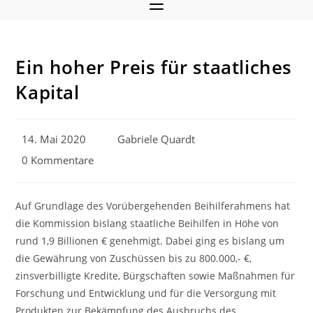
Ein hoher Preis für staatliches
Kapital
Beitrag
Beitrags-
14. Mai 2020
Gabriele Quardt
veröffentlicht:
Autor:
Beitrags-
0 Kommentare
Kommentare:
Auf Grundlage des Vorübergehenden Beihilferahmens hat
die Kommission bislang staatliche Beihilfen in Höhe von
rund 1,9 Billionen € genehmigt. Dabei ging es bislang um
die Gewährung von Zuschüssen bis zu 800.000,- €,
zinsverbilligte Kredite, Bürgschaften sowie Maßnahmen für
Forschung und Entwicklung und für die Versorgung mit
Produkten zur Bekämpfung des Ausbruchs des