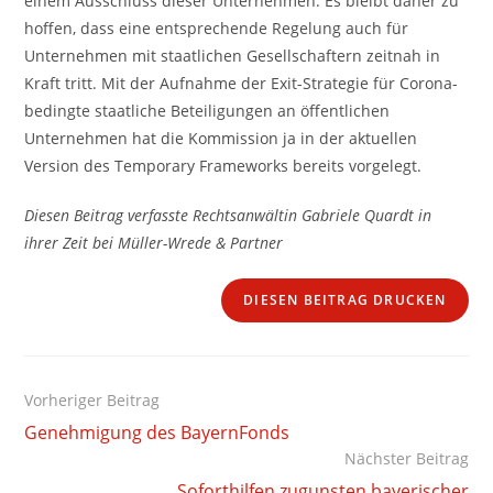
einem Ausschluss dieser Unternehmen. Es bleibt daher zu
hoffen, dass eine entsprechende Regelung auch für
Unternehmen mit staatlichen Gesellschaftern zeitnah in
Kraft tritt. Mit der Aufnahme der Exit-Strategie für Corona-
bedingte staatliche Beteiligungen an öffentlichen
Unternehmen hat die Kommission ja in der aktuellen
Version des Temporary Frameworks bereits vorgelegt.
Diesen Beitrag verfasste Rechtsanwältin Gabriele Quardt in
ihrer Zeit bei Müller-Wrede & Partner
DIESEN BEITRAG DRUCKEN
Weitere
Vorheriger Beitrag
Artikel
Genehmigung des BayernFonds
ansehen
Nächster Beitrag
Soforthilfen zugunsten bayerischer