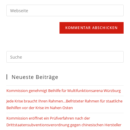
Benutzernamen
E-
Gib
zum
Mail-
deine
Kommentieren
Adresse
Website-
ein
zum
URL
Kommentieren
ein
ein
(optional)
Neueste Beiträge
Kommission genehmigt Beihilfe für Multifunktionsarena Würzburg
Jede Krise braucht Ihren Rahmen…Befristeter Rahmen für staatliche
Beihilfen vor der Krise im Nahen Osten
Kommission eröffnet ein Prüfverfahren nach der
Drittstaatensubventionsverordnung gegen chinesischen Hersteller