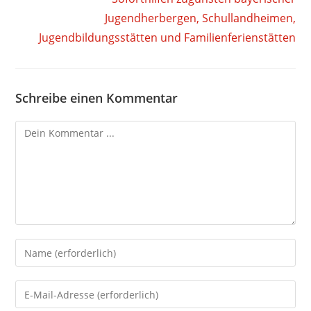
Jugendherbergen, Schullandheimen,
Jugendbildungsstätten und Familienferienstätten
Schreibe einen Kommentar
Kommentieren
Gib
deinen
Namen
Gib
oder
deine