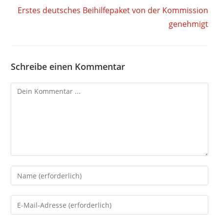
Erstes deutsches Beihilfepaket von der Kommission
genehmigt
Schreibe einen Kommentar
Kommentieren
Gib
deinen
Namen
Gib
oder
deine