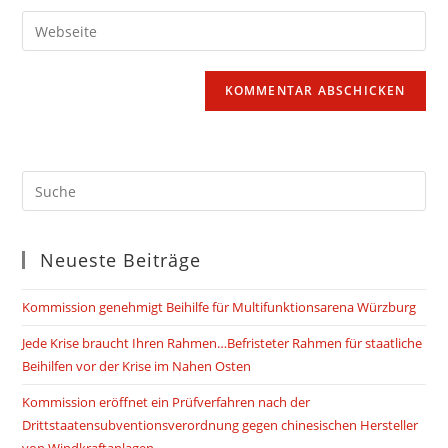
Benutzernamen
E-
Gib
zum
Mail-
deine
Kommentieren
Adresse
Website-
ein
zum
URL
Kommentieren
ein
ein
(optional)
Neueste Beiträge
Kommission genehmigt Beihilfe für Multifunktionsarena Würzburg
Jede Krise braucht Ihren Rahmen…Befristeter Rahmen für staatliche
Beihilfen vor der Krise im Nahen Osten
Kommission eröffnet ein Prüfverfahren nach der
Drittstaatensubventionsverordnung gegen chinesischen Hersteller