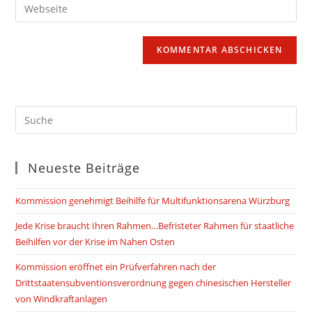
Gib
zum
Mail-
deine
Kommentieren
Adresse
Website-
ein
zum
URL
Kommentieren
ein
ein
(optional)
Neueste Beiträge
Kommission genehmigt Beihilfe für Multifunktionsarena Würzburg
Jede Krise braucht Ihren Rahmen…Befristeter Rahmen für staatliche
Beihilfen vor der Krise im Nahen Osten
Kommission eröffnet ein Prüfverfahren nach der
Drittstaatensubventionsverordnung gegen chinesischen Hersteller
von Windkraftanlagen