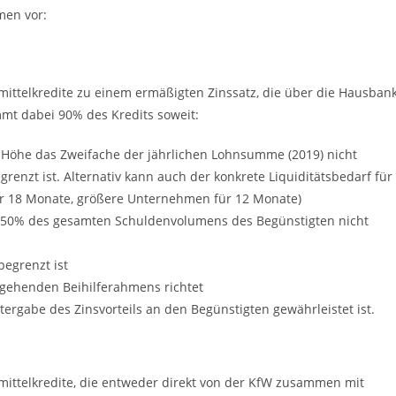
men vor:
mittelkredite zu einem ermäßigten Zinssatz, die über die Hausban
mmt dabei 90% des Kredits soweit:
r Höhe das Zweifache der jährlichen Lohnsumme (2019) nicht
enzt ist. Alternativ kann auch der konkrete Liquiditätsbedarf für
 18 Monate, größere Unternehmen für 12 Monate)
ag 50% des gesamten Schuldenvolumens des Begünstigten nicht
begrenzt ist
rgehenden Beihilferahmens richtet
itergabe des Zinsvorteils an den Begünstigten gewährleistet ist.
mittelkredite, die entweder direkt von der KfW zusammen mit