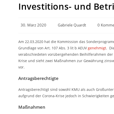
Investitions- und Bet
Beitrag
Beitrags-
Beitrags-
30. März 2020
Gabriele Quardt
0 Komme
veröffentlicht:
Autor:
Kommentar
Am 22.03.2020 hat die Kommission das Sonderprogramm 
Grundlage von Art. 107 Abs. 3 lit b AEUV
genehmigt
. Di
verabschiedeten vorübergehenden Beihilferahmen der
Krise und sieht zwei Maßnahmen zur Gewährung zinsverb
vor.
Antragsberechtigte
Antragsberechtigt sind sowohl KMU als auch Großunter
aufgrund der Corona-Krise jedoch in Schwierigkeiten g
Maßnahmen