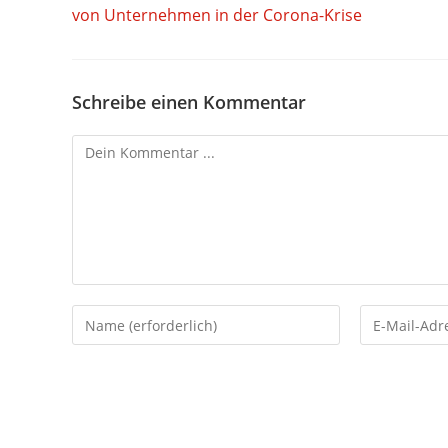
von Unternehmen in der Corona-Krise
Schreibe einen Kommentar
Kommentieren
Gib
Gib
deinen
deine
Namen
E-
oder
Mail-
Benutzernamen
Adresse
zum
zum